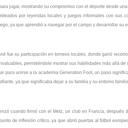
s para jugar, mostrando su compromiso con el deporte desde un
moldeados por leyendas locales y juegos informales con sus c
go, ya que aprendió a navegar por el campo y desarrollar su es
é fue su participación en torneos locales, donde ganó reconoc
nvaluables, permitiéndole mostrar sus habilidades más allá de 
para unirse a la academia Generation Foot, un paso significat
iante, ya que significaba dejar a su familia y su entorno familia
menzó cuando firmó con el Metz, un club en Francia, después d
nto de inflexión crítico, ya que abrió puertas al fútbol europ