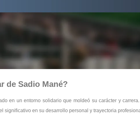
iar de Sadio Mané?
gado en un entorno solidario que moldeó su carácter y carrera
l significativo en su desarrollo personal y trayectoria profesiona