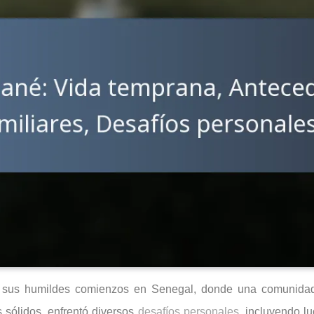
 sus humildes comienzos en Senegal, donde una comunidad s
 sólidos, enfrentó diversos
desafíos personales
, incluyendo l