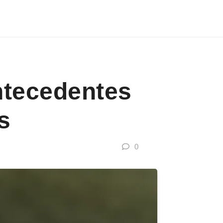
ntecedentes
s
0