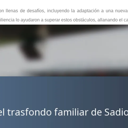
on llenas de desafíos, incluyendo la adaptación a una nueva 
liencia lo ayudaron a superar estos obstáculos, allanando el ca