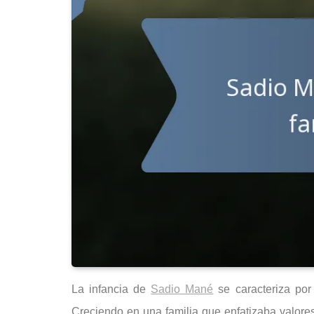
La infancia de
Sadio Mané
se caracteriza por
Creciendo en una familia que enfatizaba valores