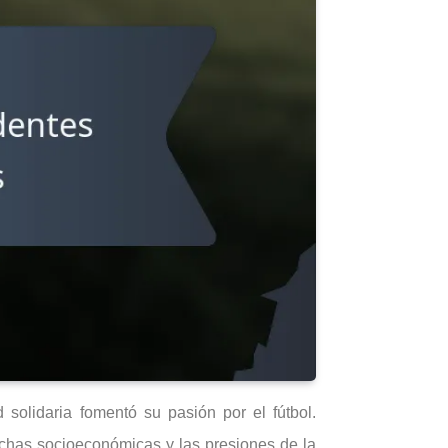
olidaria fomentó su pasión por el fútbol.
uchas socioeconómicas y las presiones de la