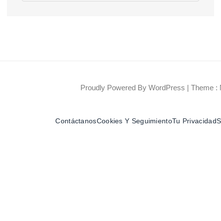
Proudly Powered By WordPress
|
Theme : 
Contáctanos
Cookies Y Seguimiento
Tu Privacidad
S