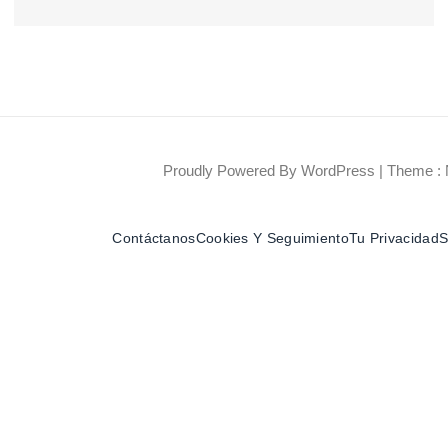
Proudly Powered By WordPress
|
Theme : 
Contáctanos
Cookies Y Seguimiento
Tu Privacidad
S